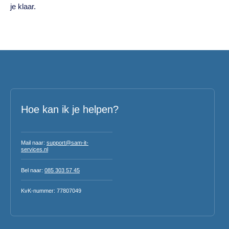
je klaar.
Hoe kan ik je helpen?
Mail naar:
support@sam-it-
services.nl
Bel naar:
085 303 57 45
KvK-nummer: 77807049