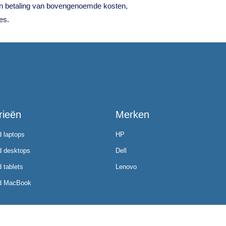
gen betaling van bovengenoemde kosten,
es.
rieën
Merken
d laptops
HP
d desktops
Dell
 tablets
Lenovo
ed MacBook