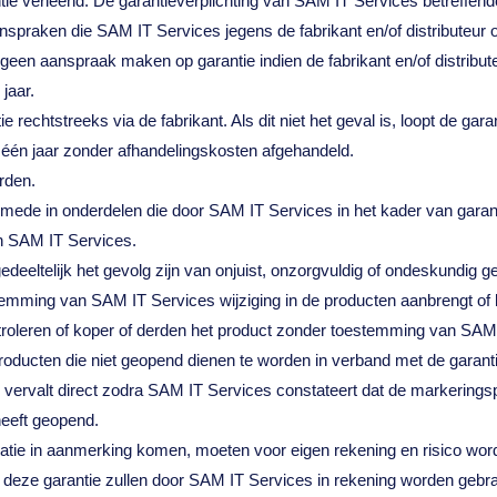
tie verleend. De garantieverplichting van SAM IT Services betreffen
nspraken die SAM IT Services jegens de fabrikant en/of distributeur
 aanspraak maken op garantie indien de fabrikant en/of distributeu
jaar.
 rechtstreeks via de fabrikant. Als dit niet het geval is, loopt de gar
één jaar zonder afhandelingskosten afgehandeld.
rden.
lsmede in onderdelen die door SAM IT Services in het kader van garant
n SAM IT Services.
 gedeeltelijk het gevolg zijn van onjuist, onzorgvuldig of ondeskundig
temming van SAM IT Services wijziging in de producten aanbrengt of 
oleren of koper of derden het product zonder toestemming van SAM
ducten die niet geopend dienen te worden in verband met de garant
ervalt direct zodra SAM IT Services constateert dat de markeringsp
heeft geopend.
ratie in aanmerking komen, moeten voor eigen rekening en risico wor
eze garantie zullen door SAM IT Services in rekening worden gebrac