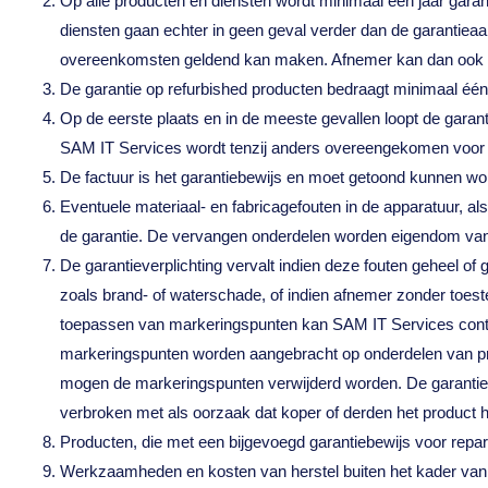
Op alle producten en diensten wordt minimaal één jaar garan
diensten gaan echter in geen geval verder dan de garantieaa
overeenkomsten geldend kan maken. Afnemer kan dan ook geen
De garantie op refurbished producten bedraagt minimaal één 
Op de eerste plaats en in de meeste gevallen loopt de garantie
SAM IT Services wordt tenzij anders overeengekomen voor 
De factuur is het garantiebewijs en moet getoond kunnen wo
Eventuele materiaal- en fabricagefouten in de apparatuur, a
de garantie. De vervangen onderdelen worden eigendom va
De garantieverplichting vervalt indien deze fouten geheel of
zoals brand- of waterschade, of indien afnemer zonder toes
toepassen van markeringspunten kan SAM IT Services contr
markeringspunten worden aangebracht op onderdelen van pro
mogen de markeringspunten verwijderd worden. De garantie v
verbroken met als oorzaak dat koper of derden het product 
Producten, die met een bijgevoegd garantiebewijs voor repa
Werkzaamheden en kosten van herstel buiten het kader van d