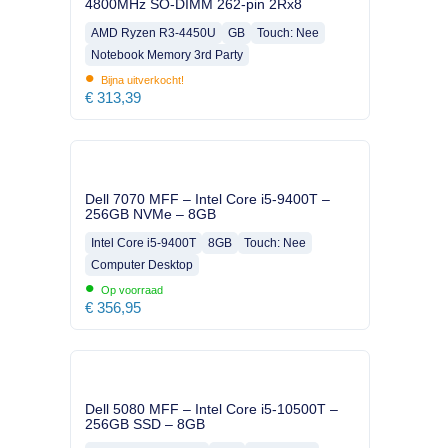
4800MHz SO-DIMM 262-pin 2Rx8
AMD Ryzen R3-4450U
GB
Touch: Nee
Notebook Memory 3rd Party
•
Bijna uitverkocht!
€
313,39
Dell 7070 MFF – Intel Core i5-9400T –
256GB NVMe – 8GB
Intel Core i5-9400T
8GB
Touch: Nee
Computer Desktop
•
Op voorraad
€
356,95
Dell 5080 MFF – Intel Core i5-10500T –
256GB SSD – 8GB