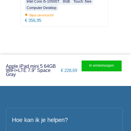
Intel Core i5-10500T
8GB
Touch: Nee
Computer Desktop
•
Bijna uitverkocht!
€
356,95
In winkelwagen
Apple iPad mini 5 64GB
WIFI+LTE 7.9″ Space
€
228,69
Gray
Hoe kan ik je helpen?