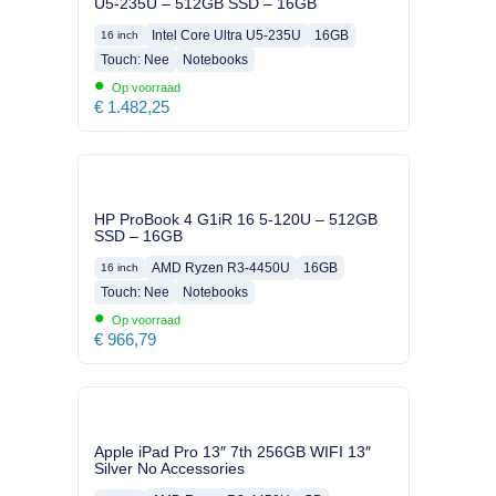
U5-235U – 512GB SSD – 16GB
Intel Core Ultra U5-235U
16GB
16 inch
Touch: Nee
Notebooks
•
Op voorraad
€
1.482,25
HP ProBook 4 G1iR 16 5-120U – 512GB
SSD – 16GB
AMD Ryzen R3-4450U
16GB
16 inch
Touch: Nee
Notebooks
•
Op voorraad
€
966,79
Apple iPad Pro 13″ 7th 256GB WIFI 13″
Silver No Accessories