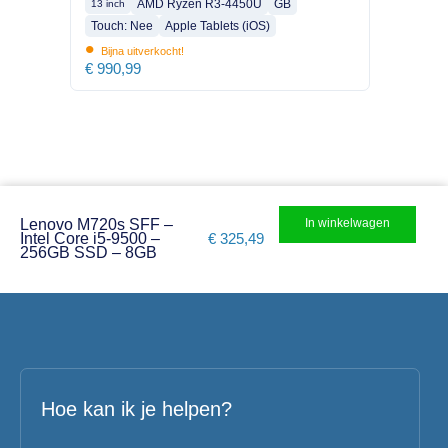
AMD Ryzen R3-4450U
GB
13 inch
Touch: Nee
Apple Tablets (iOS)
•
Bijna uitverkocht!
€
990,99
In winkelwagen
Lenovo M720s SFF –
Intel Core i5-9500 –
€
325,49
256GB SSD – 8GB
Hoe kan ik je helpen?