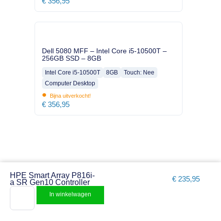
€
356,95
Dell 5080 MFF – Intel Core i5-10500T –
256GB SSD – 8GB
Intel Core i5-10500T
8GB
Touch: Nee
Computer Desktop
•
Bijna uitverkocht!
€
356,95
HPE Smart Array P816i-
€
235,95
a SR Gen10 Controller
In winkelwagen