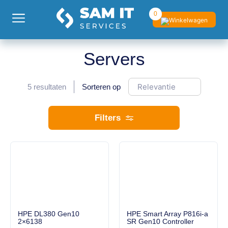
0
Servers
5
resultaten
Sorteren op
Filters
HPE DL380 Gen10
HPE Smart Array P816i-a
2×6138
SR Gen10 Controller