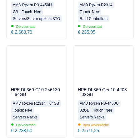
AMD Ryzen R3-4450U
AMD Ryzen R2314
GB
Touch: Nee
Touch: Nee
Servers/Server options BTO
Raid Controllers
•
•
Op voorraad
Op voorraad
€
2.660,79
€
235,95
HPE DL360 G10 2×6130
HPE DL360 Gen10 4208
– 64GB
– 32GB
AMD Ryzen R2314
64GB
AMD Ryzen R3-4450U
Touch: Nee
32GB
Touch: Nee
Servers Racks
Servers Racks
•
•
Op voorraad
Bijna uitverkocht!
€
2.238,50
€
2.571,25