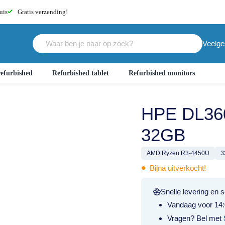
uis
Gratis
verzending!
Veelge
efurbished
Refurbished tablet
Refurbished monitors
HPE DL36
32GB
AMD Ryzen R3-4450U
3
•
Bijna uitverkocht!
Snelle levering en s
Vandaag voor 14:
Vragen? Bel met