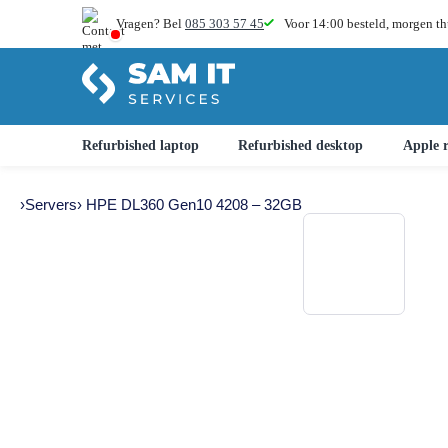
Vragen? Bel
085 303 57 45
Voor 14:00 besteld,
morgen th
Refurbished laptop
Refurbished desktop
Apple r
›
Servers
› HPE DL360 Gen10 4208 – 32GB