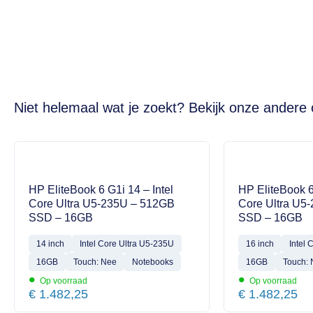
Niet helemaal wat je zoekt? Bekijk onze andere 
HP EliteBook 6 G1i 14 – Intel
HP EliteBook 6
Core Ultra U5-235U – 512GB
Core Ultra U5
SSD – 16GB
SSD – 16GB
14 inch
Intel Core Ultra U5-235U
16 inch
Intel 
16GB
Touch: Nee
Notebooks
16GB
Touch:
•
•
Op voorraad
Op voorraad
€
1.482,25
€
1.482,25