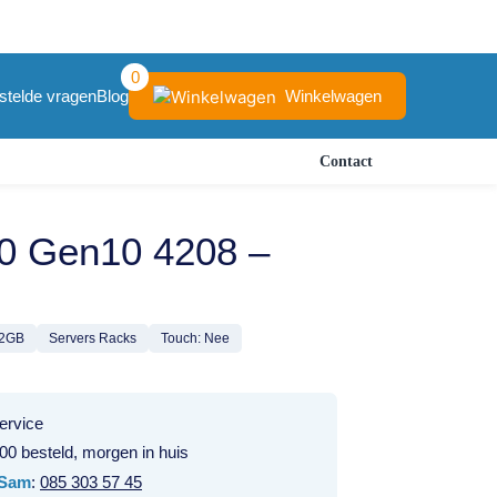
0
Winkelwagen
stelde vragen
Blog
Contact
0 Gen10 4208 –
2GB
Servers Racks
Touch: Nee
ervice
00 besteld, morgen in huis
Sam
:
085 303 57 45