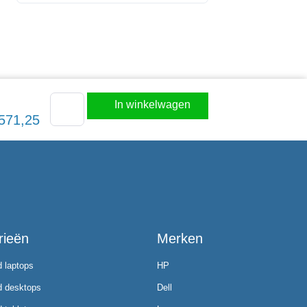
In winkelwagen
571,25
rieën
Merken
d laptops
HP
d desktops
Dell