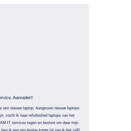
ervice. Aanrader!!
r een nieuwe laptop. Aangezien nieuwe laptops
jn, zocht ik naar refurbished laptops van het
AM IT services tegen en besloot om daar mijn
f ben ik een erg lastige koper (al zeg ik het zelf)