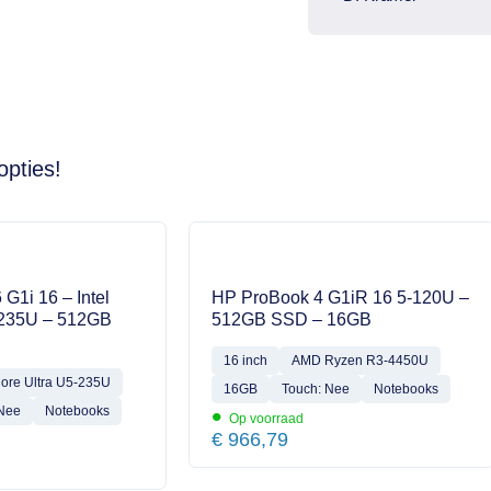
opties!
 G1i 16 – Intel
HP ProBook 4 G1iR 16 5-120U –
-235U – 512GB
512GB SSD – 16GB
16 inch
AMD Ryzen R3-4450U
Core Ultra U5-235U
16GB
Touch: Nee
Notebooks
•
 Nee
Notebooks
Op voorraad
€
966,79