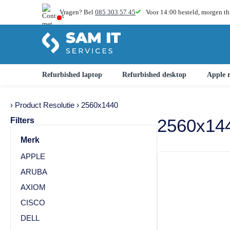
Vragen? Bel
085 303 57 45
Voor 14:00 besteld,
morgen th
Refurbished laptop
Refurbished desktop
Apple r
› Product Resolutie › 2560x1440
2560x14
Filters
Merk
APPLE
ARUBA
AXIOM
CISCO
DELL