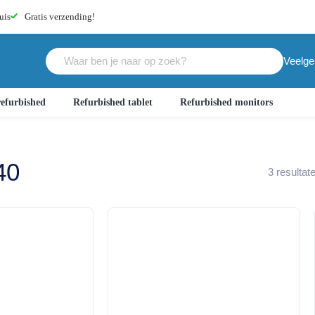
uis
Gratis
verzending!
Veelge
efurbished
Refurbished tablet
Refurbished monitors
40
3
resultat