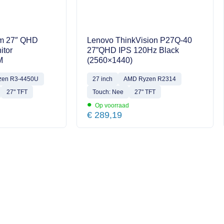
m 27″ QHD
Lenovo ThinkVision P27Q-40
itor
27”QHD IPS 120Hz Black
M
(2560×1440)
zen R3-4450U
27 inch
AMD Ryzen R2314
27" TFT
Touch: Nee
27" TFT
•
Op voorraad
€
289,19