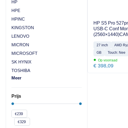
HP
HPE
HPINC
HP S5 Pro 527p
KINGSTON
USB-C Conf Mon
(2560×1440)CA
LENOVO
MICRON
27 inch
AMD Ry
GB
Touch: Nee
MICROSOFT
•
Op voorraad
SK HYNIX
€
398,09
TOSHIBA
Meer
Prijs
€
€