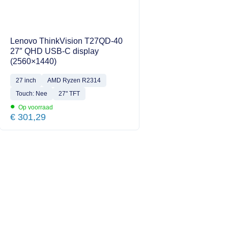
Lenovo ThinkVision T27QD-40
27″ QHD USB-C display
(2560×1440)
27 inch
AMD Ryzen R2314
Touch: Nee
27" TFT
•
Op voorraad
€
301,29