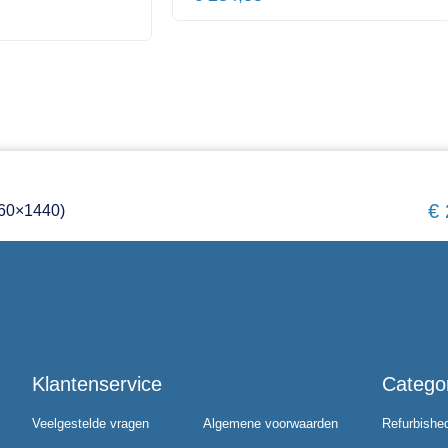
€
560×1440)
Klantenservice
Catego
Veelgestelde vragen
Algemene voorwaarden
Refurbishe