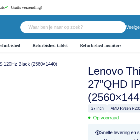
uis
Gratis
verzending!
Veelge
efurbished
Refurbished tablet
Refurbished monitors
S 120Hz Black (2560×1440)
Lenovo Th
27”QHD IP
(2560×144
27 inch
AMD Ryzen R23
•
Op voorraad
Snelle levering en s