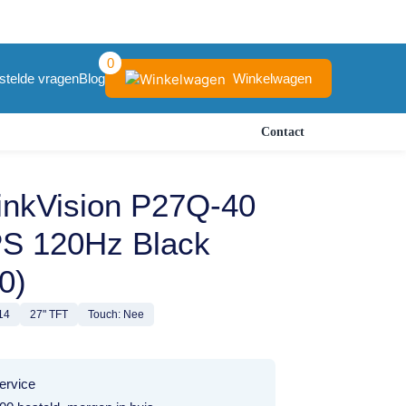
0
Winkelwagen
stelde vragen
Blog
Contact
inkVision P27Q-40
S 120Hz Black
0)
14
27" TFT
Touch: Nee
ervice