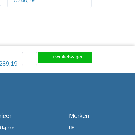
€
240,79
In winkelwagen
289,19
rieën
Merken
d laptops
HP