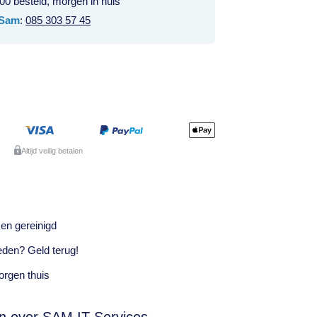
00 besteld, morgen in huis
Sam
:
085 303 57 45
Altijd veilig betalen
en gereinigd
eden? Geld terug!
rgen thuis
n over SAM IT Services