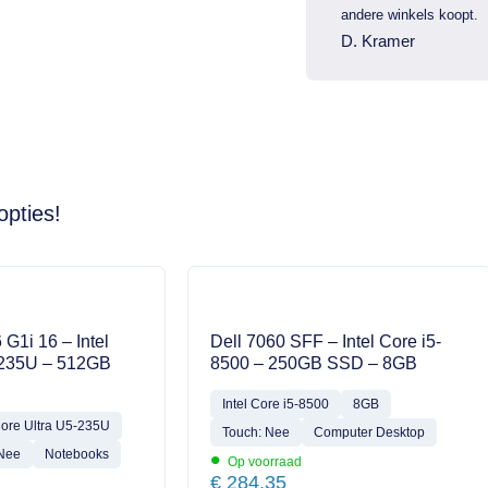
andere winkels koopt.
D. Kramer
opties!
 G1i 16 – Intel
Dell 7060 SFF – Intel Core i5-
-235U – 512GB
8500 – 250GB SSD – 8GB
Intel Core i5-8500
8GB
Core Ultra U5-235U
Touch: Nee
Computer Desktop
•
 Nee
Notebooks
Op voorraad
€
284,35