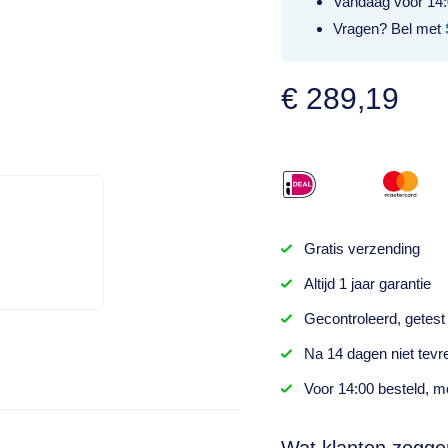
Vandaag voor 14:
Vragen? Bel met
€
289,19
Gratis
verzending
Altijd
1 jaar
garantie
Gecontroleerd,
getest
Na
14 dagen
niet tevr
Voor 14:00 besteld,
mo
Wat klanten zegge