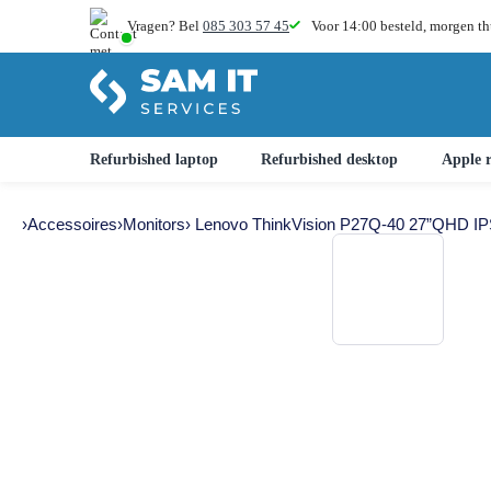
Vragen? Bel
085 303 57 45
Voor 14:00 besteld,
morgen th
Refurbished laptop
Refurbished desktop
Apple r
›
Accessoires
›
Monitors
› Lenovo ThinkVision P27Q-40 27”QHD IP