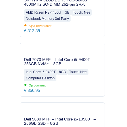
SK HYNIX 32GB DDR5 PC5-38400
4800MHz SO-DIMM 262-pin 2Rx8
AMD Ryzen R3-4450U
GB
Touch: Nee
Notebook Memory 3rd Party
•
Bijna uitverkocht!
€
313,39
Dell 7070 MFF – Intel Core i5-9400T –
256GB NVMe – 8GB
Intel Core i5-9400T
8GB
Touch: Nee
Computer Desktop
•
Op voorraad
€
356,95
Dell 5080 MFF – Intel Core i5-10500T –
256GB SSD – 8GB