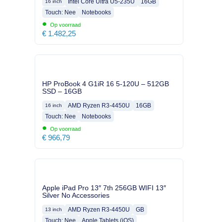
Intel Core Ultra U5-235U
16GB
16 inch
Touch: Nee
Notebooks
•
Op voorraad
€
1.482,25
HP ProBook 4 G1iR 16 5-120U – 512GB
SSD – 16GB
AMD Ryzen R3-4450U
16GB
16 inch
Touch: Nee
Notebooks
•
Op voorraad
€
966,79
Apple iPad Pro 13″ 7th 256GB WIFI 13″
Silver No Accessories
AMD Ryzen R3-4450U
GB
13 inch
Touch: Nee
Apple Tablets (iOS)