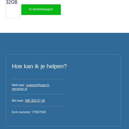
32GB
In winkelwagen
Hoe kan ik je helpen?
Mail naar:
support@sam-it-
services.nl
Bel naar:
085 303 57 45
KvK-nummer: 77807049