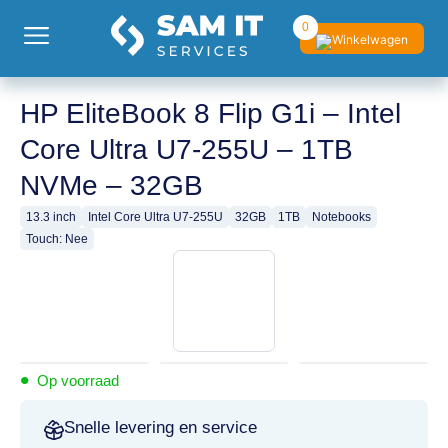
0
HP EliteBook 8 Flip G1i – Intel
Core Ultra U7-255U – 1TB
NVMe – 32GB
13.3 inch
Intel Core Ultra U7-255U
32GB
1TB
Notebooks
Touch: Nee
•
Op voorraad
Snelle levering en service