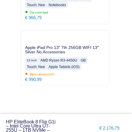
Touch: Nee
Notebooks
•
Op voorraad
€
966,79
Apple iPad Pro 13″ 7th 256GB WIFI 13″
Silver No Accessories
AMD Ryzen R3-4450U
GB
13 inch
Touch: Nee
Apple Tablets (iOS)
•
Bijna uitverkocht!
€
990,99
HP EliteBook 8 Flip G1i
– Intel Core Ultra U7-
€
2.176,79
255U – 1TB NVMe –