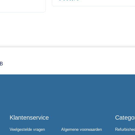
GB
Klantenservice
Catego
Veelgestelde vragen
Algemene voorwaarden
Refurbishe