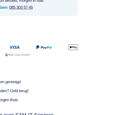
00 besteld, morgen in huis
Sam
:
085 303 57 45
Altijd veilig betalen
en gereinigd
eden? Geld terug!
rgen thuis
n over SAM IT Services