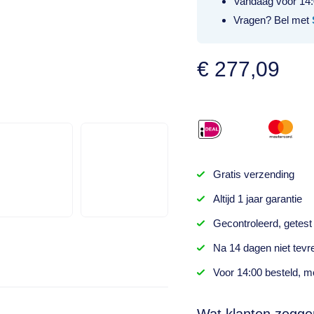
Vandaag voor 14:
Vragen? Bel met
€
277,09
Gratis
verzending
Altijd
1 jaar
garantie
Gecontroleerd,
getest
Na
14 dagen
niet tevr
Voor 14:00 besteld,
mo
Wat klanten zegge