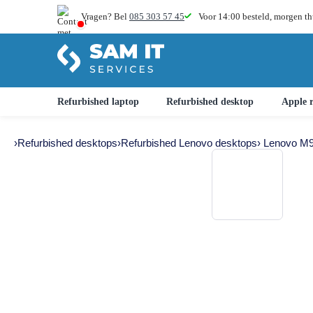
Vragen? Bel
085 303 57 45
Voor 14:00 besteld,
morgen th
Refurbished laptop
Refurbished desktop
Apple r
›
Refurbished desktops
›
Refurbished Lenovo desktops
› Lenovo M9