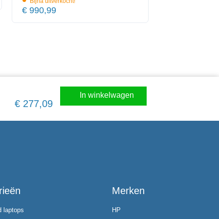
•
Bijna uitverkocht!
€
990,99
In winkelwagen
€
277,09
rieën
Merken
d laptops
HP