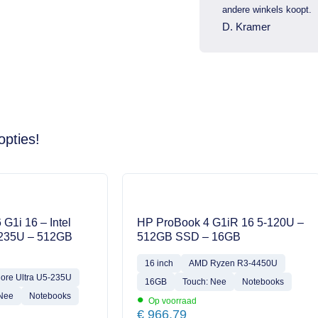
andere winkels koopt.
D. Kramer
opties!
 G1i 16 – Intel
HP ProBook 4 G1iR 16 5-120U –
-235U – 512GB
512GB SSD – 16GB
16 inch
AMD Ryzen R3-4450U
Core Ultra U5-235U
16GB
Touch: Nee
Notebooks
•
 Nee
Notebooks
Op voorraad
€
966,79