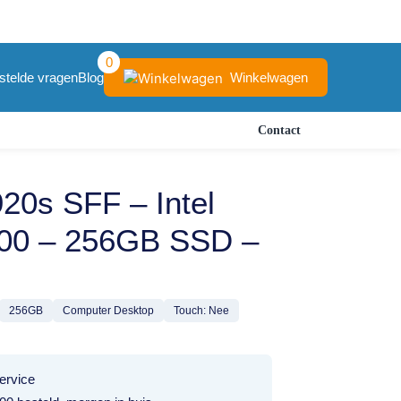
0
Winkelwagen
stelde vragen
Blog
Contact
20s SFF – Intel
400 – 256GB SSD –
256GB
Computer Desktop
Touch: Nee
ervice