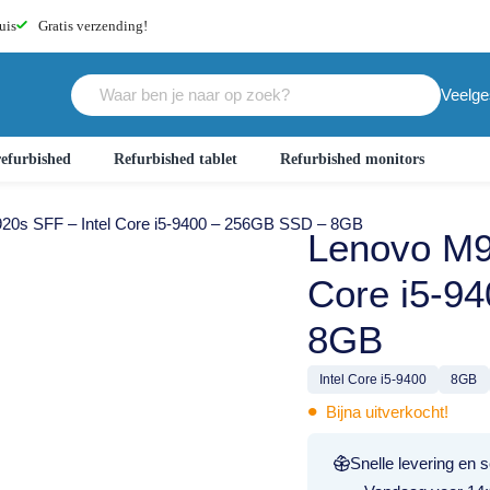
uis
Gratis
verzending!
Veelge
efurbished
Refurbished tablet
Refurbished monitors
20s SFF – Intel Core i5-9400 – 256GB SSD – 8GB
Lenovo M9
Core i5-9
8GB
Intel Core i5-9400
8GB
•
Bijna uitverkocht!
Snelle levering en s