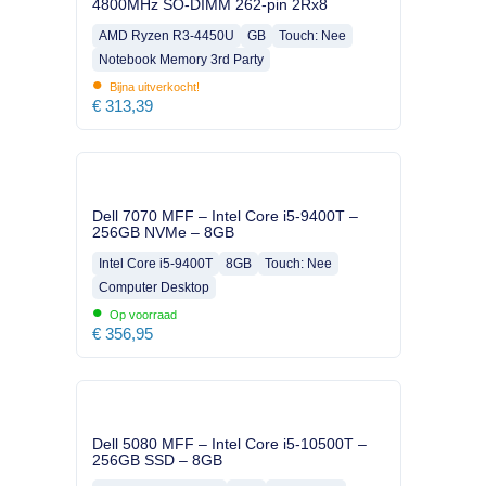
4800MHz SO-DIMM 262-pin 2Rx8
AMD Ryzen R3-4450U
GB
Touch: Nee
Notebook Memory 3rd Party
•
Bijna uitverkocht!
€
313,39
Dell 7070 MFF – Intel Core i5-9400T –
256GB NVMe – 8GB
Intel Core i5-9400T
8GB
Touch: Nee
Computer Desktop
•
Op voorraad
€
356,95
Dell 5080 MFF – Intel Core i5-10500T –
256GB SSD – 8GB