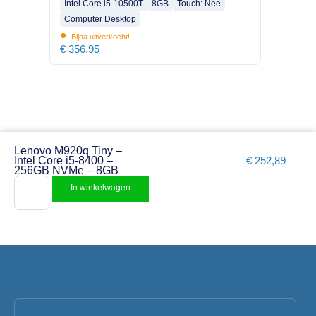
Intel Core i5-10500T
8GB
Touch: Nee
Computer Desktop
•
Bijna uitverkocht!
€
356,95
Lenovo M920q Tiny –
Intel Core i5-8400 –
€
252,89
256GB NVMe – 8GB
In winkelwagen