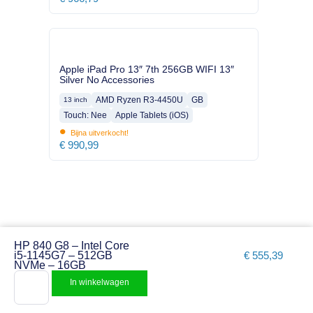
Apple iPad Pro 13″ 7th 256GB WIFI 13″
Silver No Accessories
AMD Ryzen R3-4450U
GB
13 inch
Touch: Nee
Apple Tablets (iOS)
•
Bijna uitverkocht!
€
990,99
HP 840 G8 – Intel Core
i5-1145G7 – 512GB
€
555,39
NVMe – 16GB
In winkelwagen