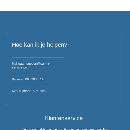
Hoe kan ik je helpen?
Mail naar:
support@sam-it-
services.nl
Bel naar:
085 303 57 45
KvK-nummer: 77807049
Klantenservice
Veelgestelde vragen
Algemene voorwaarden