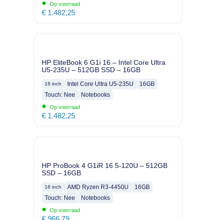
•
Op voorraad
€
1.482,25
HP EliteBook 6 G1i 16 – Intel Core Ultra
U5-235U – 512GB SSD – 16GB
Intel Core Ultra U5-235U
16GB
16 inch
Touch: Nee
Notebooks
•
Op voorraad
€
1.482,25
HP ProBook 4 G1iR 16 5-120U – 512GB
SSD – 16GB
AMD Ryzen R3-4450U
16GB
16 inch
Touch: Nee
Notebooks
•
Op voorraad
€
966,79