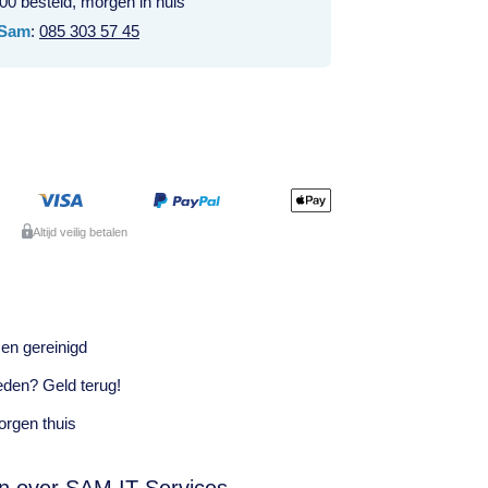
00 besteld, morgen in huis
Sam
:
085 303 57 45
Altijd veilig betalen
en gereinigd
eden? Geld terug!
rgen thuis
n over SAM IT Services