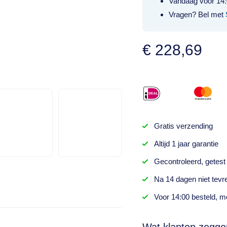
Vandaag voor 14:
Vragen? Bel met
€
228,69
Gratis
verzending
Altijd
1 jaar
garantie
Gecontroleerd,
getest
Na
14 dagen
niet tevr
Voor 14:00 besteld,
mo
Wat klanten zegge