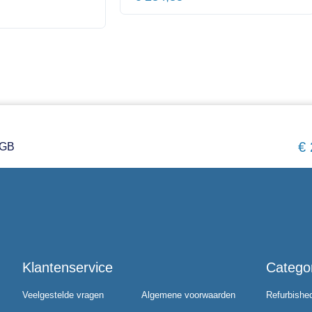
€
8GB
Klantenservice
Catego
Veelgestelde vragen
Algemene voorwaarden
Refurbishe