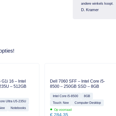
andere winkels koopt.
D. Kramer
opties!
 G1i 16 – Intel
Dell 7060 SFF – Intel Core i5-
-235U – 512GB
8500 – 250GB SSD – 8GB
Intel Core i5-8500
8GB
Core Ultra U5-235U
Touch: Nee
Computer Desktop
•
 Nee
Notebooks
Op voorraad
€
284,35