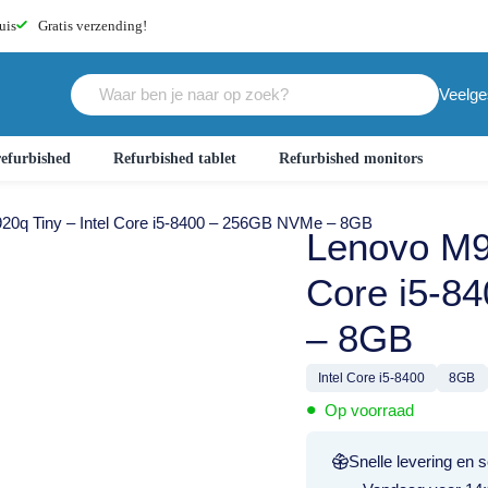
uis
Gratis
verzending!
Veelge
efurbished
Refurbished tablet
Refurbished monitors
20q Tiny – Intel Core i5-8400 – 256GB NVMe – 8GB
Lenovo M92
Core i5-8
– 8GB
Intel Core i5-8400
8GB
•
Op voorraad
Snelle levering en s