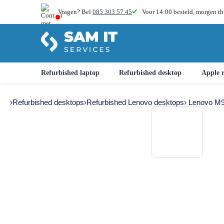
Vragen? Bel
085 303 57 45
Voor 14:00 besteld,
morgen th
Refurbished laptop
Refurbished desktop
Apple r
›
Refurbished desktops
›
Refurbished Lenovo desktops
› Lenovo M9