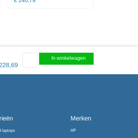
€
240,79
In winkelwagen
228,69
rieën
Merken
d laptops
HP