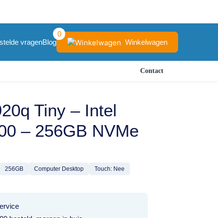
0
Winkelwagen
stelde vragen
Blog
Contact
0q Tiny – Intel
400 – 256GB NVMe
256GB
Computer Desktop
Touch: Nee
ervice