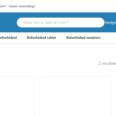
uis
Gratis
verzending!
Veelge
efurbished
Refurbished tablet
Refurbished monitors
2
resultat