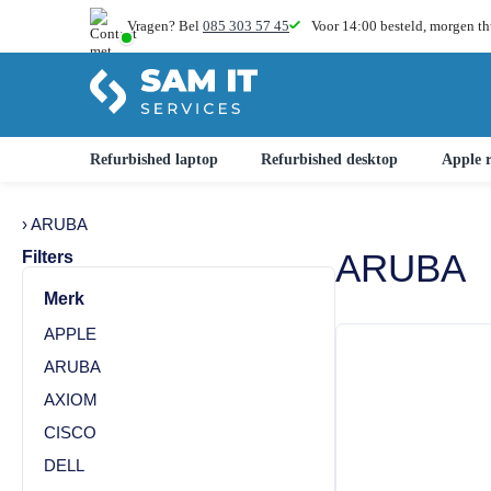
Vragen? Bel
085 303 57 45
Voor 14:00 besteld,
morgen th
Refurbished laptop
Refurbished desktop
Apple r
› ARUBA
ARUBA
Filters
Merk
APPLE
ARUBA
AXIOM
CISCO
DELL