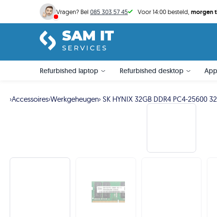
Voor 14:00 besteld,
morgen t
Vragen? Bel
085 303 57 45
Refurbished laptop
Refurbished desktop
App
›
Accessoires
›
Werkgeheugen
› SK HYNIX 32GB DDR4 PC4-25600 3