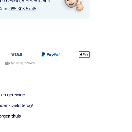
00 besteld, morgen in huis
Sam
:
085 303 57 45
Altijd veilig betalen
en gereinigd
eden? Geld terug!
rgen thuis