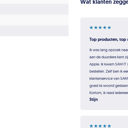
Wat klanten zegge
Top producten, top s
Ik was lang opzoek naa
aan de duurdere kant zij
Apple. Ik kwam SAM IT s
bestellen. Zelf ben ik ee
klantenservice van SAM 
goed te woord gestaan e
Kortom, ik raad iederee
Stijn