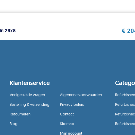
€
20
in 2Rx8
Klantenservice
Catego
Veelgestelde vragen
Algemene voorwaarden
Refurbished
Bestelling & verzending
Privacy beleid
Refurbishe
Retourneren
Contact
Refurbished
Blog
Sitemap
Refurbishe
Mijn account