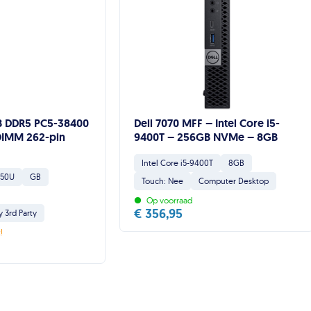
B DDR5 PC5-38400
Dell 7070 MFF – Intel Core i5-
IMM 262-pin
9400T – 256GB NVMe – 8GB
Intel Core i5-9400T
8GB
450U
GB
Touch: Nee
Computer Desktop
•
Op voorraad
€
356,95
3rd Party
!