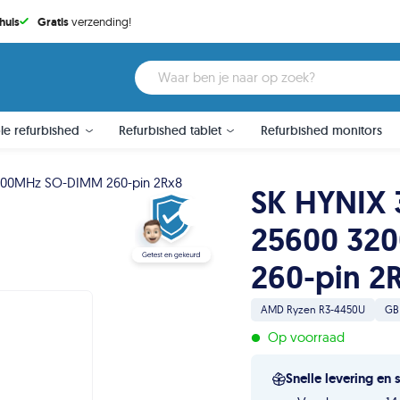
huis
Gratis
verzending!
le refurbished
Refurbished tablet
Refurbished monitors
200MHz SO-DIMM 260-pin 2Rx8
SK HYNIX 
25600 32
260-pin 2
AMD Ryzen R3-4450U
GB
•
Op voorraad
Snelle levering en 