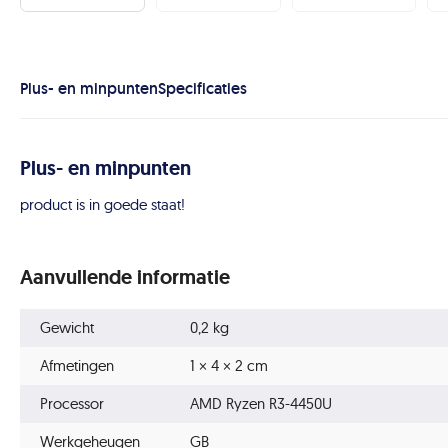
Plus- en minpunten
Specificaties
Plus- en minpunten
product is in goede staat!
Aanvullende informatie
Gewicht
0,2 kg
Afmetingen
1 × 4 × 2 cm
Processor
AMD Ryzen R3-4450U
Werkgeheugen
GB