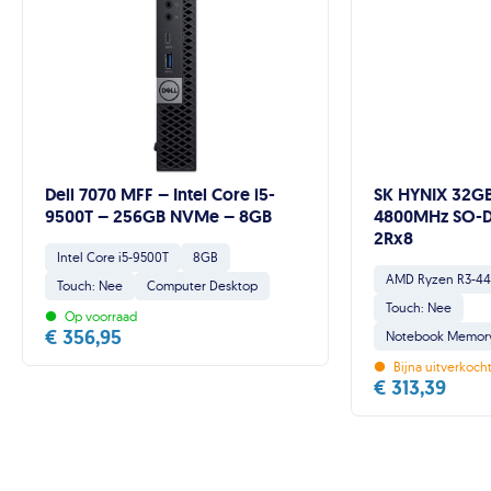
Dell 7070 MFF – Intel Core i5-
SK HYNIX 32G
9500T – 256GB NVMe – 8GB
4800MHz SO-D
2Rx8
Intel Core i5-9500T
8GB
AMD Ryzen R3-4
Touch: Nee
Computer Desktop
•
Touch: Nee
Op voorraad
€
356,95
Notebook Memory 
•
Bijna uitverkocht
€
313,39