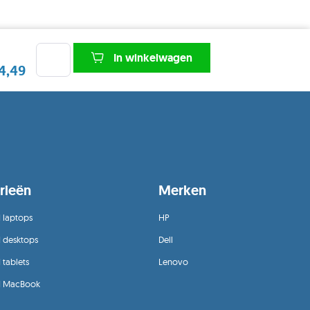
In winkelwagen
4,49
rieën
Merken
 laptops
HP
d desktops
Dell
 tablets
Lenovo
d MacBook