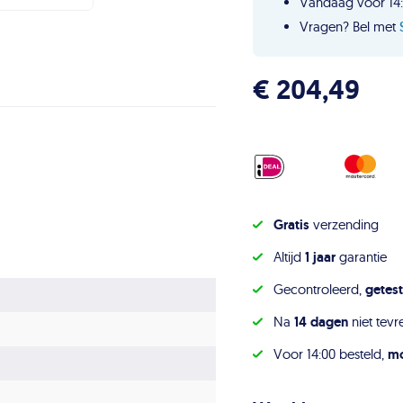
Vandaag voor 14:
Vragen? Bel met
€
204,49
Gratis
verzending
Altijd
1 jaar
garantie
Gecontroleerd,
getest
Na
14 dagen
niet tevr
Voor 14:00 besteld,
mo