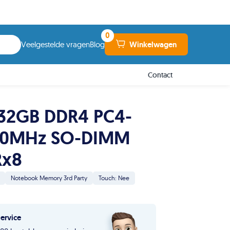
0
Winkelwagen
Veelgestelde vragen
Blog
Contact
32GB DDR4 PC4-
00MHz SO-DIMM
Rx8
Notebook Memory 3rd Party
Touch: Nee
service