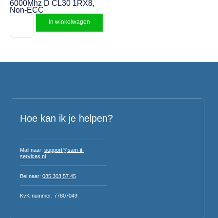
6000Mhz D CL30 1RX8,
Non-ECC
In winkelwagen
Hoe kan ik je helpen?
Mail naar:
support@sam-it-
services.nl
Bel naar:
085 303 57 45
KvK-nummer: 77807049