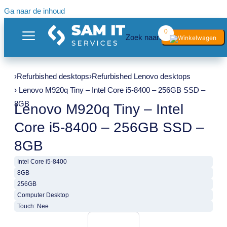
Ga naar de inhoud
0
Zoek naar:
›
Refurbished desktops
›
Refurbished Lenovo desktops
› Lenovo M920q Tiny – Intel Core i5-8400 – 256GB SSD –
8GB
Lenovo M920q Tiny – Intel
Core i5-8400 – 256GB SSD –
8GB
Intel Core i5-8400
8GB
256GB
Computer Desktop
Touch: Nee