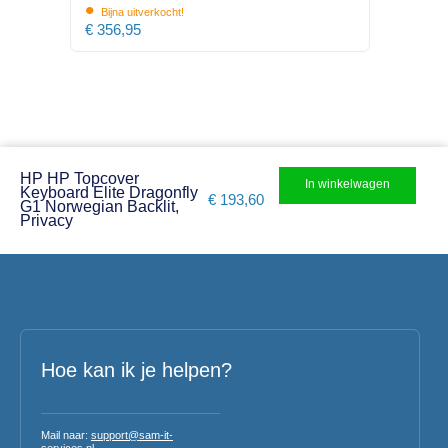
•
Bijna uitverkocht!
€
356,95
HP HP Topcover
In winkelwagen
Keyboard Elite Dragonfly
€
193,60
G1 Norwegian Backlit,
Privacy
Hoe kan ik je helpen?
Mail naar:
support@sam-it-
services.nl