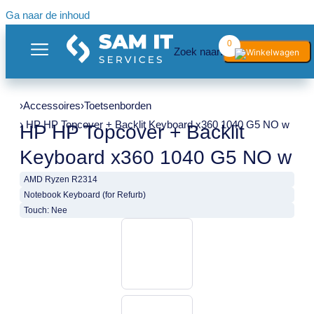
Ga naar de inhoud
0
Zoek naar:
›
Accessoires
›
Toetsenborden
› HP HP Topcover + Backlit Keyboard x360 1040 G5 NO w
HP HP Topcover + Backlit
Keyboard x360 1040 G5 NO w
AMD Ryzen R2314
Notebook Keyboard (for Refurb)
Touch: Nee