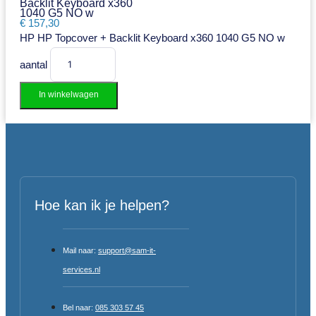
Backlit Keyboard x360
1040 G5 NO w
€
157,30
HP HP Topcover + Backlit Keyboard x360 1040 G5 NO w
aantal
In winkelwagen
Hoe kan ik je helpen?
Mail naar:
support@sam-it-
services.nl
Bel naar:
085 303 57 45