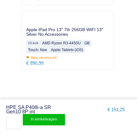
Apple iPad Pro 13″ 7th 256GB WIFI 13″
Silver No Accessories
AMD Ryzen R3-4450U
GB
13 inch
Touch: Nee
Apple Tablets (iOS)
•
Bijna uitverkocht!
€
990,99
HPE SA P408i-a SR
€
151,25
Gen10 8P int
In winkelwagen