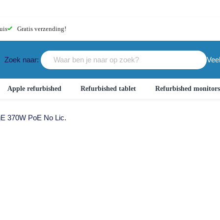
uis
Gratis
verzending!
Zoek naar:
Vee
Apple refurbished
Refurbished tablet
Refurbished monitor
E 370W PoE No Lic.