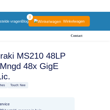
0
Winkelwagen
stelde vragen
Blog
Contact
raki MS210 48LP
 Mngd 48x GigE
ic.
ches
Touch: Nee
ervice