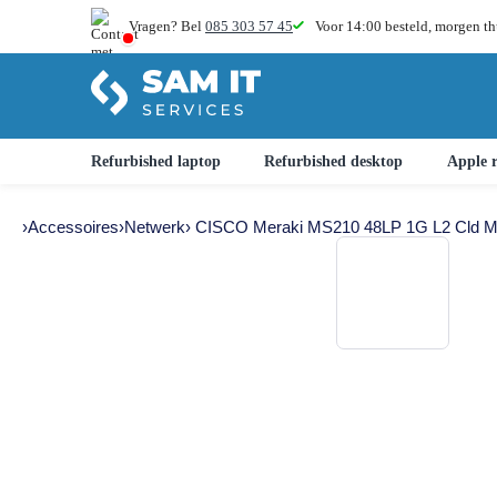
Vragen? Bel
085 303 57 45
Voor 14:00 besteld,
morgen th
Refurbished laptop
Refurbished desktop
Apple r
›
Accessoires
›
Netwerk
› CISCO Meraki MS210 48LP 1G L2 Cld M