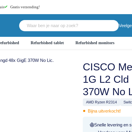
uis
Gratis
verzending!
Veelge
efurbished
Refurbished tablet
Refurbished monitors
ngd 48x GigE 370W No Lic.
CISCO Me
1G L2 Cld
370W No L
AMD Ryzen R2314
Swit
•
Bijna uitverkocht!
Snelle levering en s