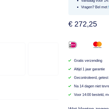
Vandaag voor 14:
Vragen? Bel met
€
272,25
Gratis
verzending
Altijd
1 jaar
garantie
Gecontroleerd,
getest
Na
14 dagen
niet tevr
Voor 14:00 besteld,
mo
Wat klanten zegge