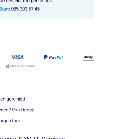
00 besteld, morgen in huis
Sam
:
085 303 57 45
Altijd veilig betalen
en gereinigd
eden? Geld terug!
rgen thuis
n over SAM IT Services