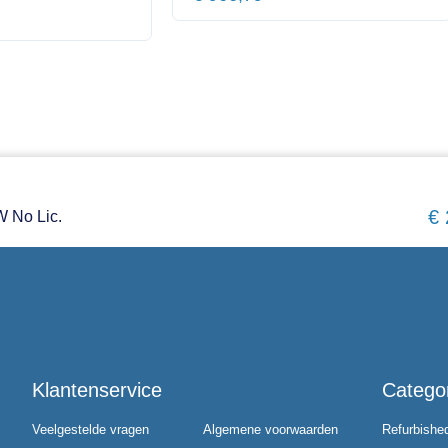
€
 No Lic.
Klantenservice
Catego
Veelgestelde vragen
Algemene voorwaarden
Refurbishe