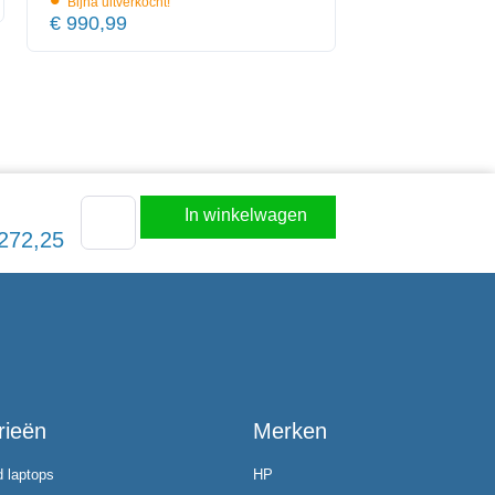
•
Bijna uitverkocht!
€
990,99
In winkelwagen
272,25
rieën
Merken
d laptops
HP