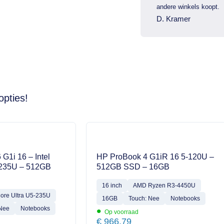
andere winkels koopt.
D. Kramer
opties!
 G1i 16 – Intel
HP ProBook 4 G1iR 16 5-120U –
-235U – 512GB
512GB SSD – 16GB
16 inch
AMD Ryzen R3-4450U
Core Ultra U5-235U
16GB
Touch: Nee
Notebooks
•
 Nee
Notebooks
Op voorraad
€
966,79