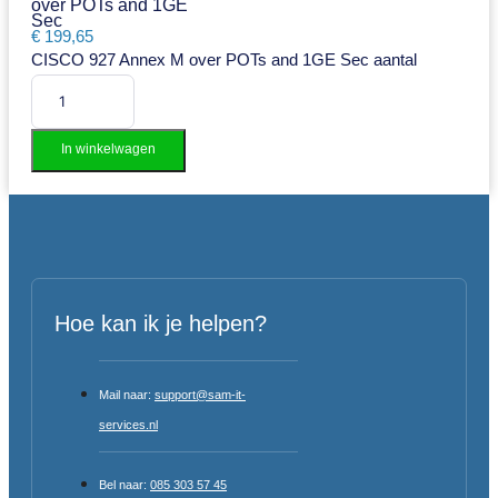
over POTs and 1GE
Sec
€
199,65
CISCO 927 Annex M over POTs and 1GE Sec aantal
In winkelwagen
Hoe kan ik je helpen?
Mail naar:
support@sam-it-
services.nl
Bel naar:
085 303 57 45