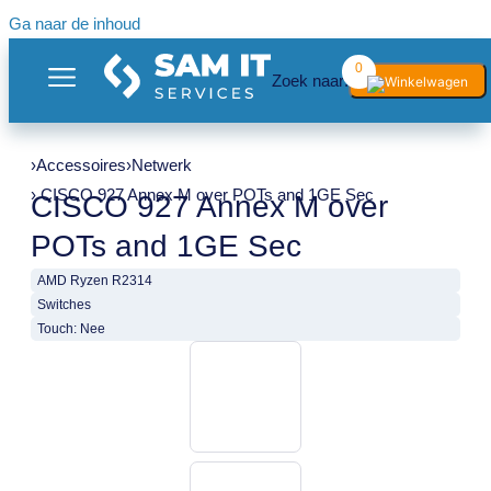
Ga naar de inhoud
0
Zoek naar:
›
Accessoires
›
Netwerk
› CISCO 927 Annex M over POTs and 1GE Sec
CISCO 927 Annex M over
POTs and 1GE Sec
AMD Ryzen R2314
Switches
Touch: Nee