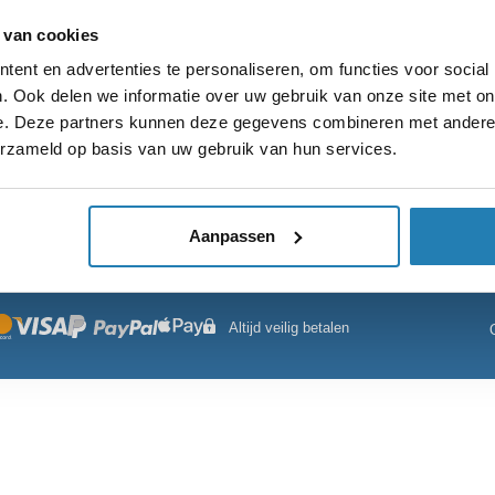
 van cookies
Klantenservice
Catego
ent en advertenties te personaliseren, om functies voor social
. Ook delen we informatie over uw gebruik van onze site met on
Veelgestelde vragen
Algemene voorwaarden
Refurbishe
e. Deze partners kunnen deze gegevens combineren met andere i
Bestelling & verzending
Privacy beleid
Refurbishe
erzameld op basis van uw gebruik van hun services.
Retourneren
Contact
Refurbished
Blog
Sitemap
Refurbish
Aanpassen
Mijn account
Altijd veilig betalen