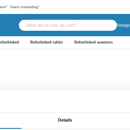
uis
Gratis
verzending!
Veelge
efurbished
Refurbished tablet
Refurbished monitors
Details