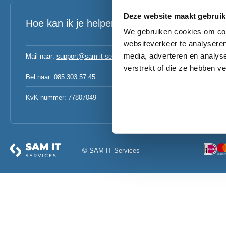
Deze website maakt gebruik
Hoe kan ik je helpen?
We gebruiken cookies om cont
websiteverkeer te analyseren
media, adverteren en analys
Mail naar:
support@sam-it-services.nl
verstrekt of die ze hebben v
Bel naar:
085 303 57 45
KvK-nummer: 77807049
© SAM IT Services