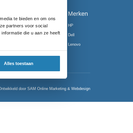
rieën
Merken
 media te bieden en om ons
ze partners voor social
d laptops
HP
nformatie die u aan ze heeft
d desktops
Dell
 tablets
Lenovo
ed MacBook
Alles toestaan
Ontwikkeld door
SAM Online Marketing
&
Webdesign