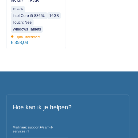
NVMe – 16GB
13 inch
Intel Core i5-8365U
16GB
Touch: Nee
Windows Tablets
•
Bijna uitverkocht!
€
398,09
Hoe kan ik je helpen?
Mail naar:
support@sam-it-
services.nl