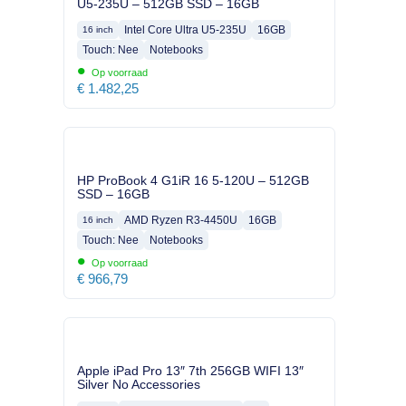
U5-235U – 512GB SSD – 16GB
Intel Core Ultra U5-235U
16GB
16 inch
Touch: Nee
Notebooks
•
Op voorraad
€
1.482,25
HP ProBook 4 G1iR 16 5-120U – 512GB
SSD – 16GB
AMD Ryzen R3-4450U
16GB
16 inch
Touch: Nee
Notebooks
•
Op voorraad
€
966,79
Apple iPad Pro 13″ 7th 256GB WIFI 13″
Silver No Accessories