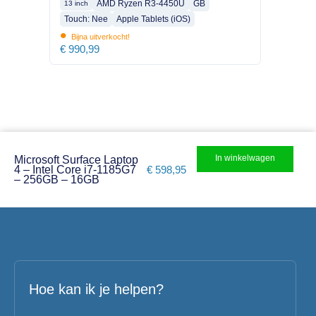
AMD Ryzen R3-4450U
GB
13 inch
Touch: Nee
Apple Tablets (iOS)
•
Bijna uitverkocht!
€
990,99
In winkelwagen
Microsoft Surface Laptop
4 – Intel Core i7-1185G7
€
598,95
– 256GB – 16GB
Hoe kan ik je helpen?