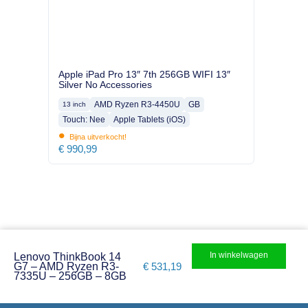
Apple iPad Pro 13″ 7th 256GB WIFI 13″
Silver No Accessories
AMD Ryzen R3-4450U
GB
13 inch
Touch: Nee
Apple Tablets (iOS)
•
Bijna uitverkocht!
€
990,99
In winkelwagen
Lenovo ThinkBook 14
G7 – AMD Ryzen R3-
€
531,19
7335U – 256GB – 8GB