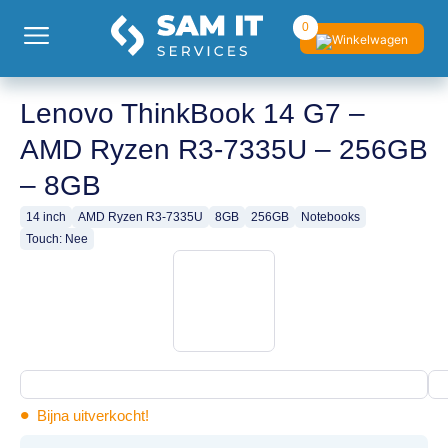
0
Lenovo ThinkBook 14 G7 –
AMD Ryzen R3-7335U – 256GB
– 8GB
14 inch
AMD Ryzen R3-7335U
8GB
256GB
Notebooks
Touch: Nee
•
Bijna uitverkocht!