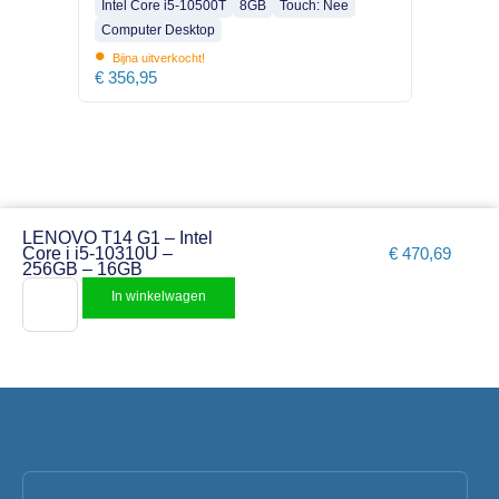
Intel Core i5-10500T
8GB
Touch: Nee
Computer Desktop
•
Bijna uitverkocht!
€
356,95
LENOVO T14 G1 – Intel
Core i i5-10310U –
€
470,69
256GB – 16GB
In winkelwagen