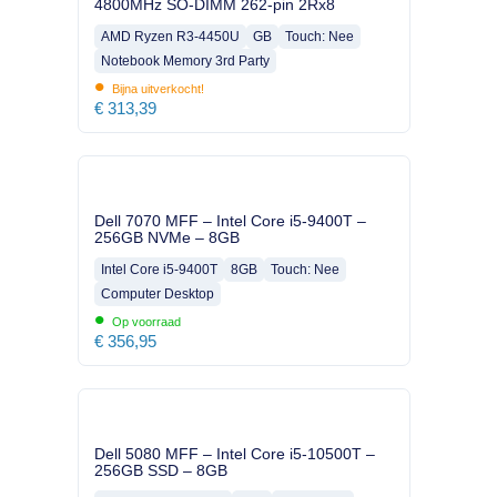
4800MHz SO-DIMM 262-pin 2Rx8
AMD Ryzen R3-4450U
GB
Touch: Nee
Notebook Memory 3rd Party
•
Bijna uitverkocht!
€
313,39
Dell 7070 MFF – Intel Core i5-9400T –
256GB NVMe – 8GB
Intel Core i5-9400T
8GB
Touch: Nee
Computer Desktop
•
Op voorraad
€
356,95
Dell 5080 MFF – Intel Core i5-10500T –
256GB SSD – 8GB