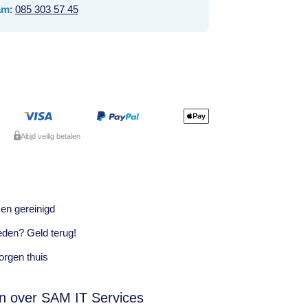
am
:
085 303 57 45
Altijd veilig betalen
en gereinigd
eden? Geld terug!
rgen thuis
n over SAM IT Services