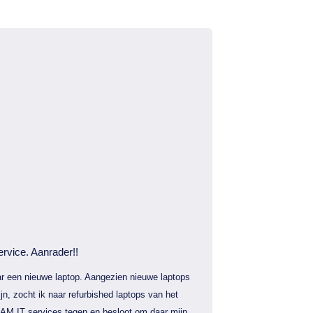
ervice. Aanrader!!
r een nieuwe laptop. Aangezien nieuwe laptops
jn, zocht ik naar refurbished laptops van het
AM IT services tegen en besloot om daar mijn