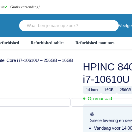
uis
Gratis
verzending!
Veelge
efurbished
Refurbished tablet
Refurbished monitors
ntel Core i i7-10610U – 256GB – 16GB
HPINC 840 
i7-10610U
14 inch
16GB
256GB
•
Op voorraad
Snelle levering en ser
Vandaag voor 14:00 