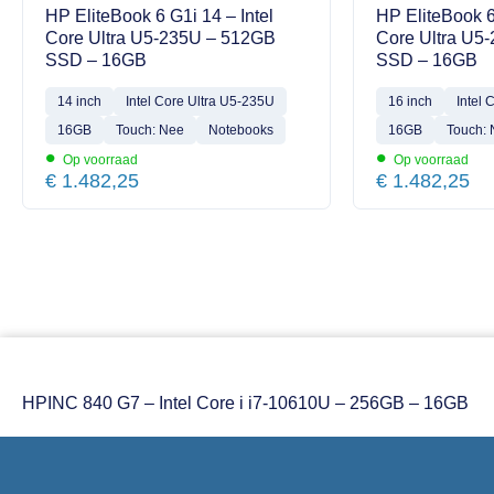
HP EliteBook 6 G1i 14 – Intel
HP EliteBook 6
Core Ultra U5-235U – 512GB
Core Ultra U5
SSD – 16GB
SSD – 16GB
14 inch
Intel Core Ultra U5-235U
16 inch
Intel 
16GB
Touch: Nee
Notebooks
16GB
Touch:
•
•
Op voorraad
Op voorraad
€
1.482,25
€
1.482,25
HPINC 840 G7 – Intel Core i i7-10610U – 256GB – 16GB