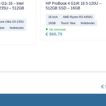
 G1i 16 – Intel
HP ProBook 4 G1iR 16 5-120U –
-235U – 512GB
512GB SSD – 16GB
16 inch
AMD Ryzen R3-4450U
Core Ultra U5-235U
16GB
Touch: Nee
Notebooks
•
 Nee
Notebooks
Op voorraad
€
966,79
€