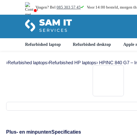
Vragen? Bel
085 303 57 45
Voor 14:00 besteld,
morgen th
Refurbished laptop
Refurbished desktop
Apple r
›
Refurbished laptops
›
Refurbished HP laptops
› HPINC 840 G7 – I
Plus- en minpunten
Specificaties