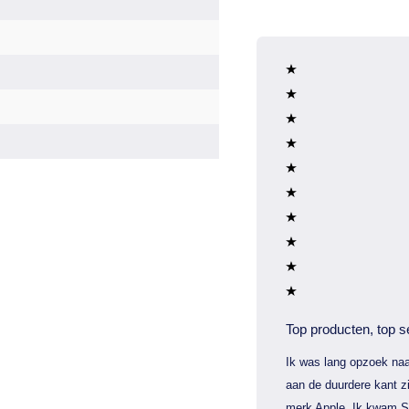
Top producten, top s
Ik was lang opzoek naa
aan de duurdere kant zi
merk Apple. Ik kwam S