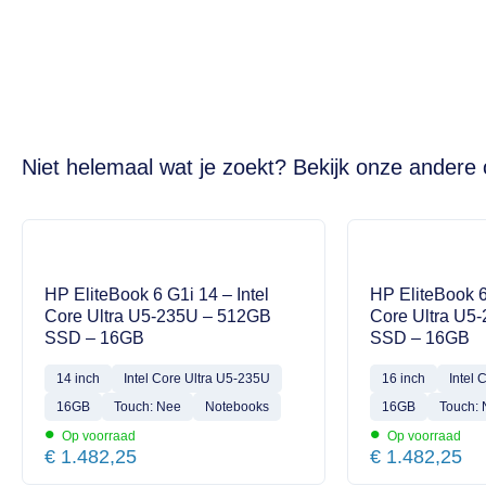
Niet helemaal wat je zoekt? Bekijk onze andere 
HP EliteBook 6 G1i 14 – Intel
HP EliteBook 6
Core Ultra U5-235U – 512GB
Core Ultra U5
SSD – 16GB
SSD – 16GB
14 inch
Intel Core Ultra U5-235U
16 inch
Intel 
16GB
Touch: Nee
Notebooks
16GB
Touch:
•
•
Op voorraad
Op voorraad
€
1.482,25
€
1.482,25