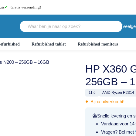
uis
Gratis
verzending!
Veelge
efurbished
Refurbished tablet
Refurbished monitors
is N200 – 256GB – 16GB
HP X360 G
256GB – 
11.6
AMD Ryzen R2314
•
Bijna uitverkocht!
Snelle levering en s
Vandaag voor 14:
Vragen? Bel met