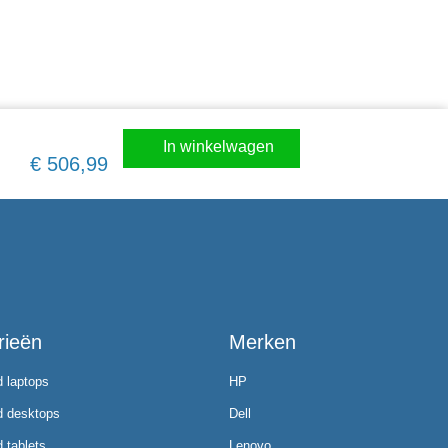
In winkelwagen
€
506,99
rieën
Merken
d laptops
HP
d desktops
Dell
 tablets
Lenovo