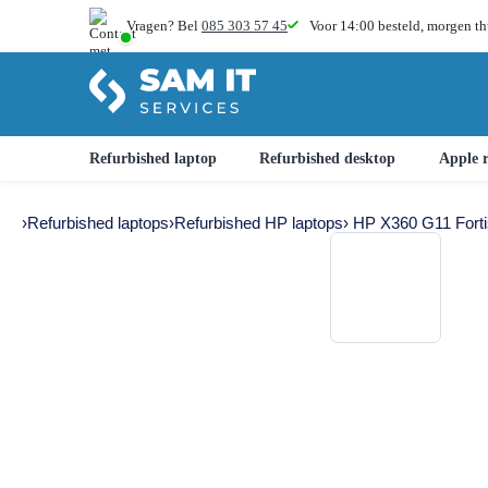
Vragen? Bel
085 303 57 45
Voor 14:00 besteld,
morgen th
Refurbished laptop
Refurbished desktop
Apple r
›
Refurbished laptops
›
Refurbished HP laptops
› HP X360 G11 Fort