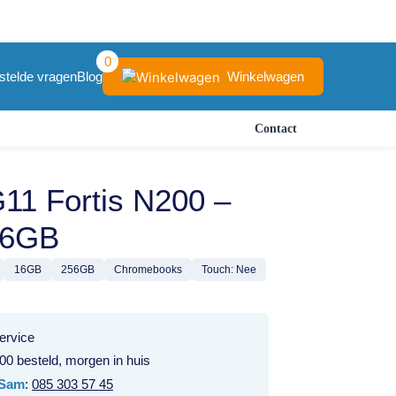
0
Winkelwagen
stelde vragen
Blog
Contact
11 Fortis N200 –
16GB
16GB
256GB
Chromebooks
Touch: Nee
ervice
00 besteld, morgen in huis
Sam
:
085 303 57 45