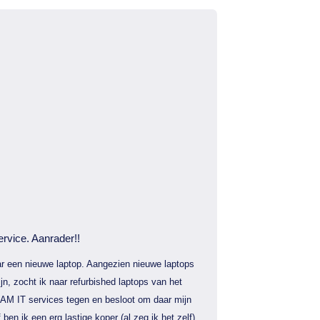
ervice. Aanrader!!
r een nieuwe laptop. Aangezien nieuwe laptops
jn, zocht ik naar refurbished laptops van het
AM IT services tegen en besloot om daar mijn
f ben ik een erg lastige koper (al zeg ik het zelf)