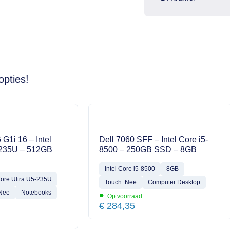
opties!
 G1i 16 – Intel
Dell 7060 SFF – Intel Core i5-
-235U – 512GB
8500 – 250GB SSD – 8GB
Intel Core i5-8500
8GB
Core Ultra U5-235U
Touch: Nee
Computer Desktop
•
 Nee
Notebooks
Op voorraad
€
284,35