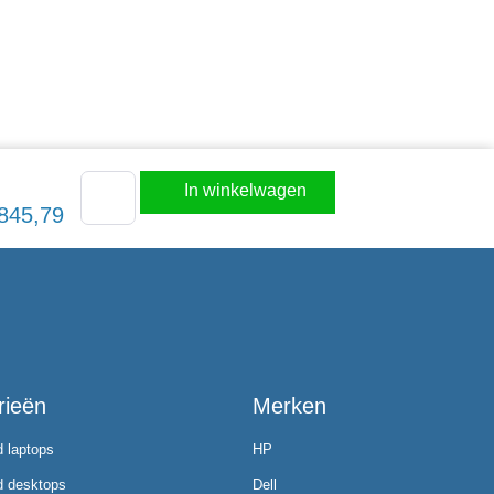
In winkelwagen
845,79
rieën
Merken
d laptops
HP
d desktops
Dell