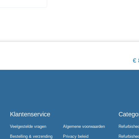
€
Klantenservice
Catego
Veelgestelde vragen
Algemene voorwaarden
Refurbishe
Bestelling & verzending
Privacy beleid
Refurbishe