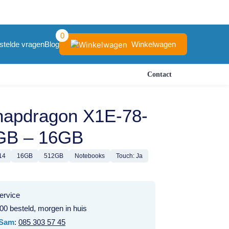
0
Winkelwagen
stelde vragen
Blog
Contact
apdragon X1E-78-
GB – 16GB
14
16GB
512GB
Notebooks
Touch: Ja
ervice
00 besteld, morgen in huis
Sam
:
085 303 57 45