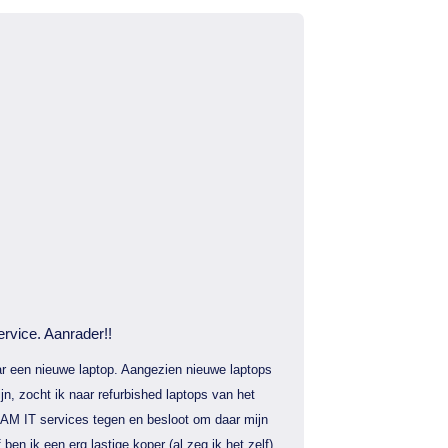
ervice. Aanrader!!
r een nieuwe laptop. Aangezien nieuwe laptops
jn, zocht ik naar refurbished laptops van het
AM IT services tegen en besloot om daar mijn
f ben ik een erg lastige koper (al zeg ik het zelf)