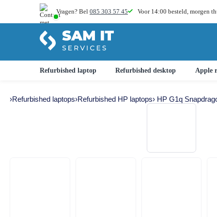
Vragen? Bel
085 303 57 45
Voor 14:00 besteld,
morgen th
Refurbished laptop
Refurbished desktop
Apple r
›
Refurbished laptops
›
Refurbished HP laptops
› HP G1q Snapdrag