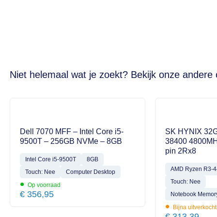
Niet helemaal wat je zoekt? Bekijk onze andere 
Dell 7070 MFF – Intel Core i5-
SK HYNIX 32
9500T – 256GB NVMe – 8GB
38400 4800MH
pin 2Rx8
Intel Core i5-9500T
8GB
AMD Ryzen R3-
Touch: Nee
Computer Desktop
•
Touch: Nee
Op voorraad
€
356,95
Notebook Memory
•
Bijna uitverkocht
€
313,39