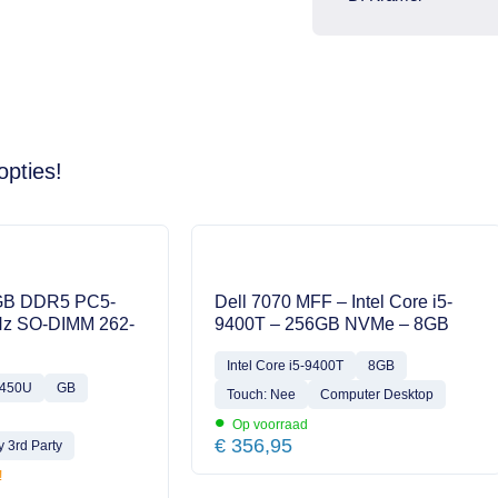
opties!
GB DDR5 PC5-
Dell 7070 MFF – Intel Core i5-
z SO-DIMM 262-
9400T – 256GB NVMe – 8GB
Intel Core i5-9400T
8GB
4450U
GB
Touch: Nee
Computer Desktop
•
Op voorraad
€
356,95
 3rd Party
!