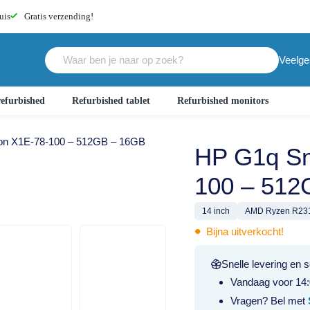
uis
Gratis
verzending!
Veelge
efurbished
Refurbished tablet
Refurbished monitors
on X1E-78-100 – 512GB – 16GB
HP G1q Sn
100 – 512
14 inch
AMD Ryzen R23
•
Bijna uitverkocht!
Snelle levering en s
Vandaag voor 14:
Vragen? Bel met