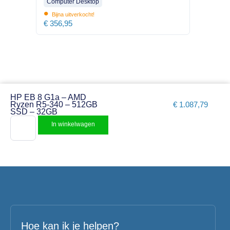
Computer Desktop
•
Bijna uitverkocht!
€
356,95
HP EB 8 G1a – AMD
Ryzen R5-340 – 512GB
€
1.087,79
SSD – 32GB
In winkelwagen
Hoe kan ik je helpen?