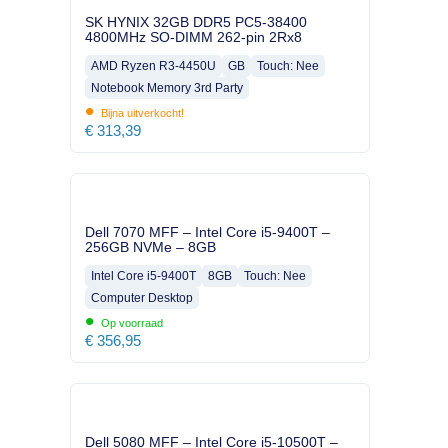
SK HYNIX 32GB DDR5 PC5-38400
4800MHz SO-DIMM 262-pin 2Rx8
AMD Ryzen R3-4450U
GB
Touch: Nee
Notebook Memory 3rd Party
•
Bijna uitverkocht!
€
313,39
Dell 7070 MFF – Intel Core i5-9400T –
256GB NVMe – 8GB
Intel Core i5-9400T
8GB
Touch: Nee
Computer Desktop
•
Op voorraad
€
356,95
Dell 5080 MFF – Intel Core i5-10500T –