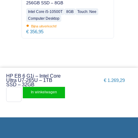
256GB SSD – 8GB
Intel Core i5-10500T
8GB
Touch: Nee
Computer Desktop
•
Bijna uitverkocht!
€
356,95
HP EB 6 G1i – Intel Core
Ultra U7-265U – 1TB
€
1.269,29
SSD – 32GB
In winkelwagen