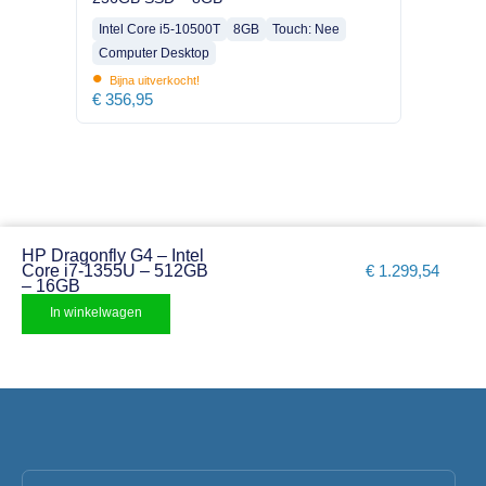
Intel Core i5-10500T
8GB
Touch: Nee
Computer Desktop
•
Bijna uitverkocht!
€
356,95
HP Dragonfly G4 – Intel
Core i7-1355U – 512GB
€
1.299,54
– 16GB
In winkelwagen