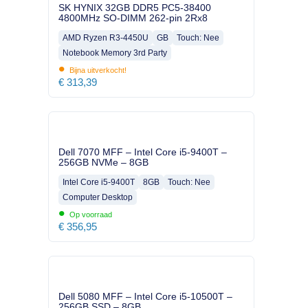
SK HYNIX 32GB DDR5 PC5-38400
4800MHz SO-DIMM 262-pin 2Rx8
AMD Ryzen R3-4450U
GB
Touch: Nee
Notebook Memory 3rd Party
•
Bijna uitverkocht!
€
313,39
Dell 7070 MFF – Intel Core i5-9400T –
256GB NVMe – 8GB
Intel Core i5-9400T
8GB
Touch: Nee
Computer Desktop
•
Op voorraad
€
356,95
Dell 5080 MFF – Intel Core i5-10500T –
256GB SSD – 8GB