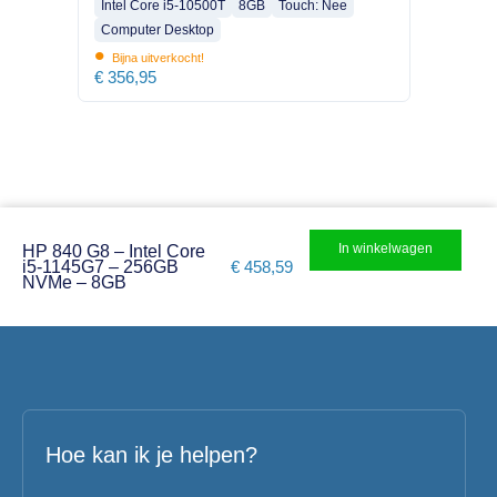
Intel Core i5-10500T
8GB
Touch: Nee
Computer Desktop
•
Bijna uitverkocht!
€
356,95
In winkelwagen
HP 840 G8 – Intel Core
i5-1145G7 – 256GB
€
458,59
NVMe – 8GB
Hoe kan ik je helpen?