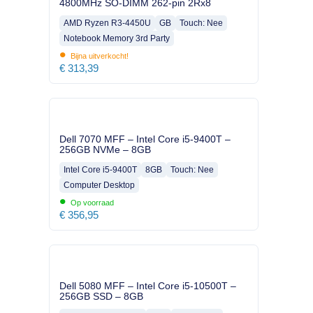
4800MHz SO-DIMM 262-pin 2Rx8
AMD Ryzen R3-4450U
GB
Touch: Nee
Notebook Memory 3rd Party
•
Bijna uitverkocht!
€
313,39
Dell 7070 MFF – Intel Core i5-9400T –
256GB NVMe – 8GB
Intel Core i5-9400T
8GB
Touch: Nee
Computer Desktop
•
Op voorraad
€
356,95
Dell 5080 MFF – Intel Core i5-10500T –
256GB SSD – 8GB