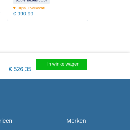
Apple Tablets (iOS)
•
Bijna uitverkocht!
€
990,99
In winkelwagen
€
526,35
rieën
Merken