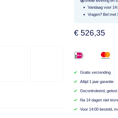
Snelle levering en s
Vandaag voor 14:
Vragen? Bel met
€
526,35
Gratis
verzending
Altijd
1 jaar
garantie
Gecontroleerd,
getest
Na
14 dagen
niet tevr
Voor 14:00 besteld,
mo