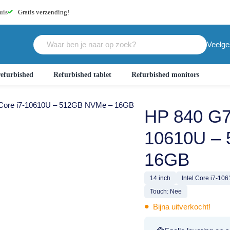
uis
Gratis
verzending!
Veelge
efurbished
Refurbished tablet
Refurbished monitors
l Core i7-10610U – 512GB NVMe – 16GB
HP 840 G7 
10610U –
16GB
14 inch
Intel Core i7-10
Touch: Nee
•
Bijna uitverkocht!