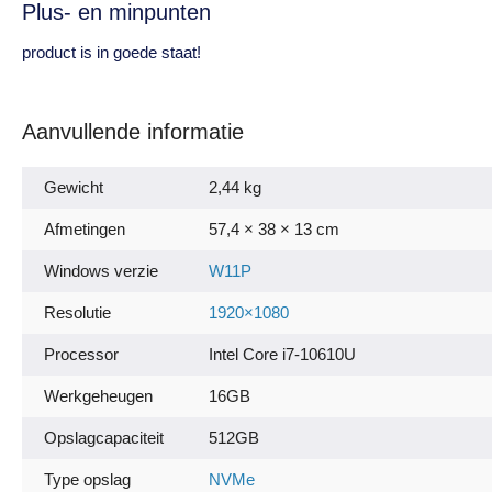
Plus- en minpunten
product is in goede staat!
Aanvullende informatie
Gewicht
2,44 kg
Afmetingen
57,4 × 38 × 13 cm
Windows verzie
W11P
Resolutie
1920×1080
Processor
Intel Core i7-10610U
Werkgeheugen
16GB
Opslagcapaciteit
512GB
Type opslag
NVMe