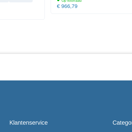
•
Op voorraad
€
966,79
Klantenservice
Catego