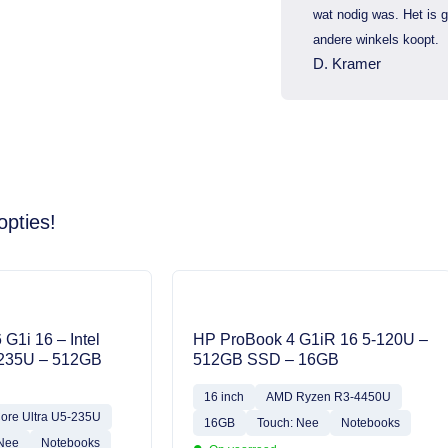
wat nodig was. Het is 
andere winkels koopt.
D. Kramer
opties!
 G1i 16 – Intel
HP ProBook 4 G1iR 16 5-120U –
-235U – 512GB
512GB SSD – 16GB
16 inch
AMD Ryzen R3-4450U
Core Ultra U5-235U
16GB
Touch: Nee
Notebooks
 Nee
Notebooks