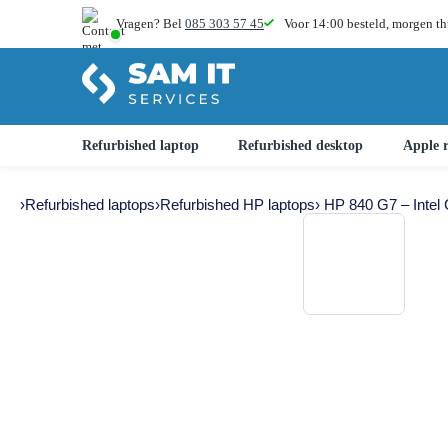
Vragen? Bel
085 303 57 45
Voor 14:00 besteld,
morgen th
Refurbished laptop
Refurbished desktop
Apple r
›
Refurbished laptops
›
Refurbished HP laptops
› HP 840 G7 – Inte