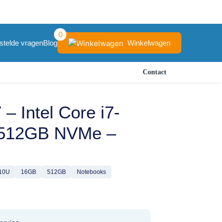
0
Winkelwagen
stelde vragen
Blog
Contact
– Intel Core i7-
 512GB NVMe –
610U
16GB
512GB
Notebooks