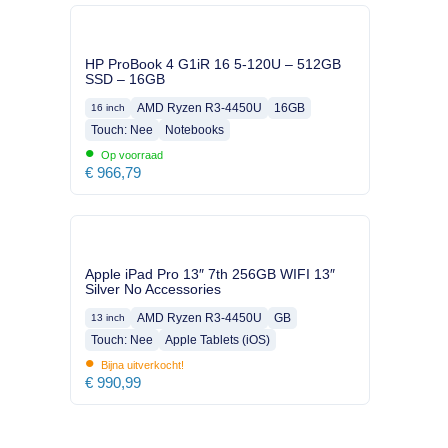
HP ProBook 4 G1iR 16 5-120U – 512GB
SSD – 16GB
AMD Ryzen R3-4450U
16GB
16 inch
Touch: Nee
Notebooks
•
Op voorraad
€
966,79
Apple iPad Pro 13″ 7th 256GB WIFI 13″
Silver No Accessories
AMD Ryzen R3-4450U
GB
13 inch
Touch: Nee
Apple Tablets (iOS)
•
Bijna uitverkocht!
€
990,99