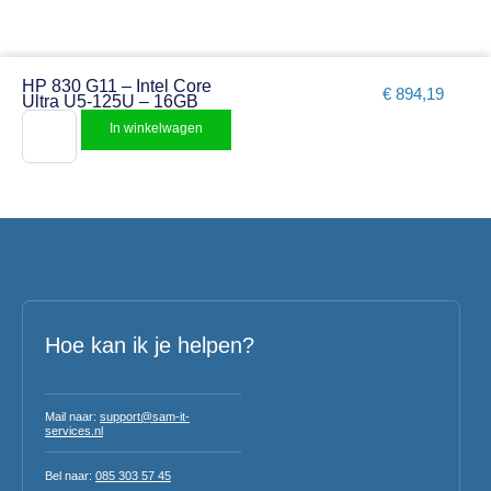
HP 830 G11 – Intel Core
€
894,19
Ultra U5-125U – 16GB
In winkelwagen
Hoe kan ik je helpen?
Mail naar:
support@sam-it-
services.nl
Bel naar:
085 303 57 45