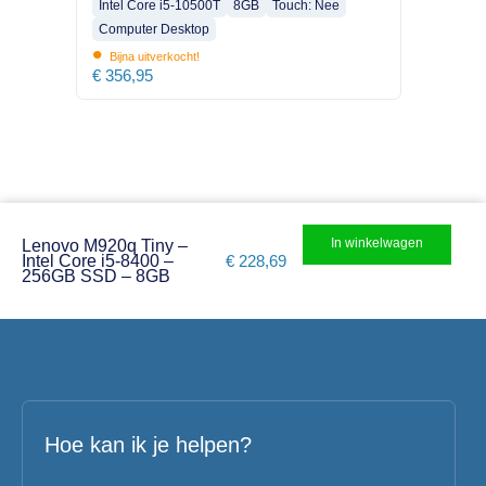
Intel Core i5-10500T
8GB
Touch: Nee
Computer Desktop
•
Bijna uitverkocht!
€
356,95
In winkelwagen
Lenovo M920q Tiny –
Intel Core i5-8400 –
€
228,69
256GB SSD – 8GB
Hoe kan ik je helpen?