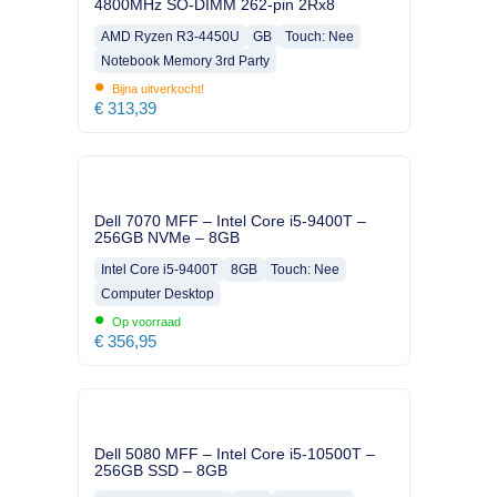
4800MHz SO-DIMM 262-pin 2Rx8
AMD Ryzen R3-4450U
GB
Touch: Nee
Notebook Memory 3rd Party
•
Bijna uitverkocht!
€
313,39
Dell 7070 MFF – Intel Core i5-9400T –
256GB NVMe – 8GB
Intel Core i5-9400T
8GB
Touch: Nee
Computer Desktop
•
Op voorraad
€
356,95
Dell 5080 MFF – Intel Core i5-10500T –
256GB SSD – 8GB