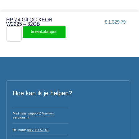
HP Z4 G4 QC XEON
€
1.329,79
W2225 – 32GB
In winkelwagen
Hoe kan ik je helpen?
Mail naar:
support@sam-it-
services.nl
Bel naar:
085 303 57 45