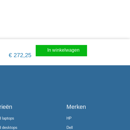
In winkelwagen
€
272,25
rieën
Merken
d laptops
HP
d desktops
Dell