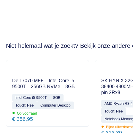
Niet helemaal wat je zoekt? Bekijk onze andere 
Dell 7070 MFF – Intel Core i5-
SK HYNIX 32
9500T – 256GB NVMe – 8GB
38400 4800MH
pin 2Rx8
Intel Core i5-9500T
8GB
AMD Ryzen R3-
Touch: Nee
Computer Desktop
•
Touch: Nee
Op voorraad
€
356,95
Notebook Memory
•
Bijna uitverkocht
€
313,39