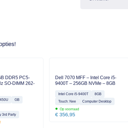
opties!
GB DDR5 PC5-
Dell 7070 MFF – Intel Core i5-
z SO-DIMM 262-
9400T – 256GB NVMe – 8GB
Intel Core i5-9400T
8GB
4450U
GB
Touch: Nee
Computer Desktop
•
Op voorraad
€
356,95
 3rd Party
!