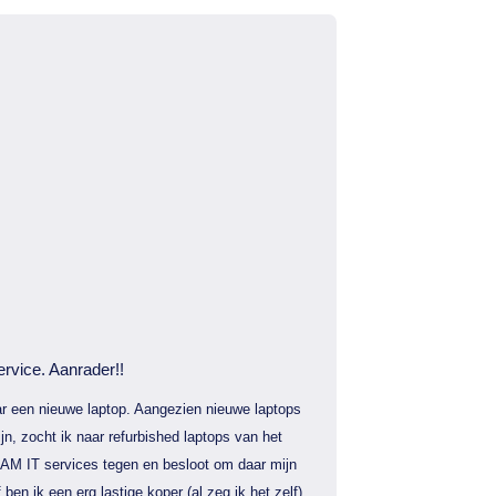
ervice. Aanrader!!
r een nieuwe laptop. Aangezien nieuwe laptops
jn, zocht ik naar refurbished laptops van het
AM IT services tegen en besloot om daar mijn
f ben ik een erg lastige koper (al zeg ik het zelf)