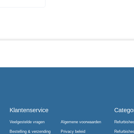
Klantenservice
Catego
Veelgestelde vragen
Algemene voorwaarden
Refurbishe
Bestelling & verzending
Privacy beleid
Refurbishe