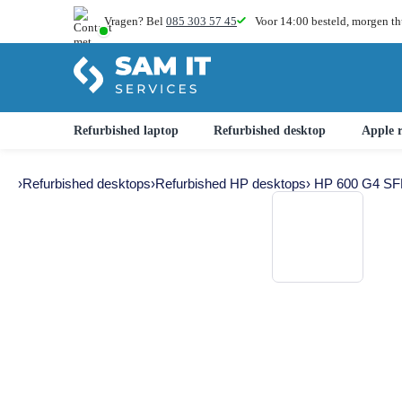
Vragen? Bel
085 303 57 45
Voor 14:00 besteld,
morgen th
Refurbished laptop
Refurbished desktop
Apple r
›
Refurbished desktops
›
Refurbished HP desktops
› HP 600 G4 SF