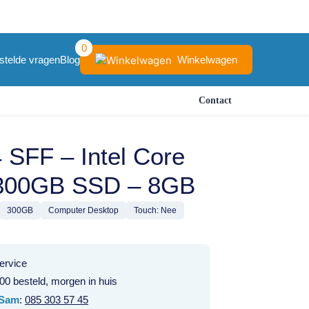
0
Winkelwagen
stelde vragen
Blog
Contact
 SFF – Intel Core
 300GB SSD – 8GB
300GB
Computer Desktop
Touch: Nee
ervice
00 besteld, morgen in huis
Sam
:
085 303 57 45