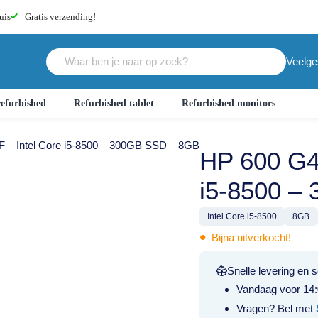
uis
Gratis
verzending!
Veelge
efurbished
Refurbished tablet
Refurbished monitors
F – Intel Core i5-8500 – 300GB SSD – 8GB
HP 600 G4
i5-8500 –
Intel Core i5-8500
8GB
•
Bijna uitverkocht!
Snelle levering en s
Vandaag voor 14:
Vragen? Bel met