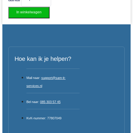
In winkelwagen
Hoe kan ik je helpen?
Mail naar:
support@sam-it-
services.nl
Bel naar:
085 303 57 45
KvK-nummer: 77807049