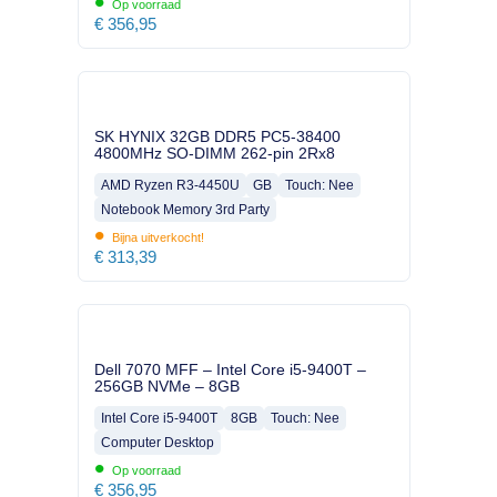
•
Op voorraad
€
356,95
SK HYNIX 32GB DDR5 PC5-38400
4800MHz SO-DIMM 262-pin 2Rx8
AMD Ryzen R3-4450U
GB
Touch: Nee
Notebook Memory 3rd Party
•
Bijna uitverkocht!
€
313,39
Dell 7070 MFF – Intel Core i5-9400T –
256GB NVMe – 8GB
Intel Core i5-9400T
8GB
Touch: Nee
Computer Desktop
•
Op voorraad
€
356,95