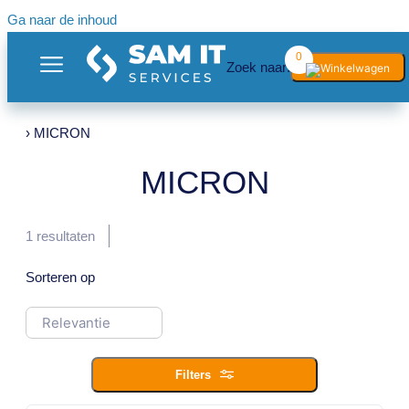
Ga naar de inhoud
0
Zoek naar:
› MICRON
MICRON
1
resultaten
Sorteren op
Filters