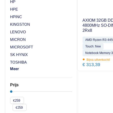
HP
HPE
HPINC
AXIOM 32GB DD
KINGSTON
4800MHz SO-DI
2Rx8
LENOVO
MICRON
AMD Ryzen R3-44
Touch: Nee
MICROSOFT
Notebook Memory 3r
SK HYNIX
•
Bijna uitverkocht!
TOSHIBA
€
313,39
Meer
Prijs
€
€