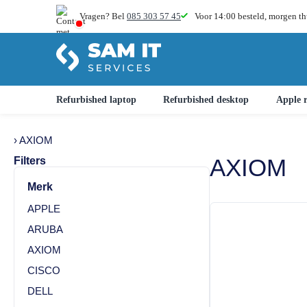
Vragen? Bel
085 303 57 45
Voor 14:00 besteld,
morgen th
Refurbished laptop
Refurbished desktop
Apple r
› AXIOM
AXIOM
Filters
Merk
APPLE
ARUBA
AXIOM
CISCO
DELL