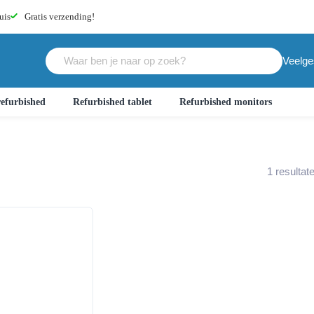
uis
Gratis
verzending!
Veelge
efurbished
Refurbished tablet
Refurbished monitors
1
resultat