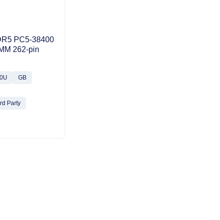
R5 PC5-38400
MM 262-pin
50U
GB
d Party