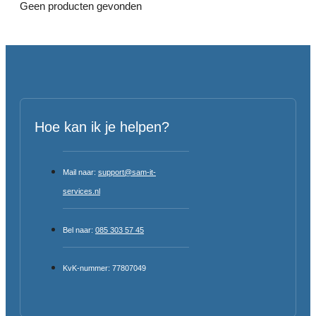
Geen producten gevonden
Hoe kan ik je helpen?
Mail naar:
support@sam-it-
services.nl
Bel naar:
085 303 57 45
KvK-nummer: 77807049