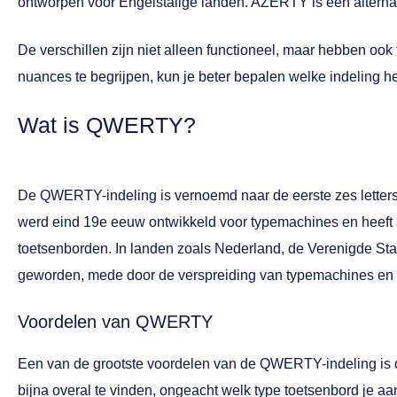
ontworpen voor Engelstalige landen. AZERTY is een alternatie
De verschillen zijn niet alleen functioneel, maar hebben oo
nuances te begrijpen, kun je beter bepalen welke indeling het
Wat is QWERTY?
De QWERTY-indeling is vernoemd naar de eerste zes letters 
werd eind 19e eeuw ontwikkeld voor typemachines en heeft
toetsenborden. In landen zoals Nederland, de Verenigde St
geworden, mede door de verspreiding van typemachines en 
Voordelen van QWERTY
Een van de grootste voordelen van de QWERTY-indeling is 
bijna overal te vinden, ongeacht welk type toetsenbord je aa