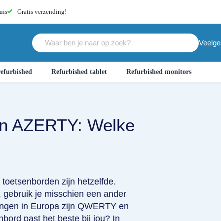
uis
Gratis
verzending!
Veelge
efurbished
Refurbished tablet
Refurbished monitors
en AZERTY: Welke
e toetsenborden zijn hetzelfde.
t, gebruik je misschien een ander
lingen in Europa zijn QWERTY en
bord past het beste bij jou? In