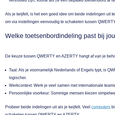
vertrouwd zijn, vooral als ze een bepaald toetsenbord al la
Als je twijfelt, is het een goed idee om beide indelingen uit
om via instellingen eenvoudig te schakelen tussen QWER
Welke toetsenbordindeling past bij jo
De keuze tussen QWERTY en AZERTY hangt af van je behoe
Taal: Als je voornamelijk Nederlands of Engels typt, is
logischer.
Werkcontext: Werk je veel samen met internationale tea
Persoonlijke voorkeur: Sommige mensen kiezen simpelweg
Probeer beide indelingen uit als je twijfelt. Veel
computers
bi
schakelen tussen QWERTY en AZERTY.