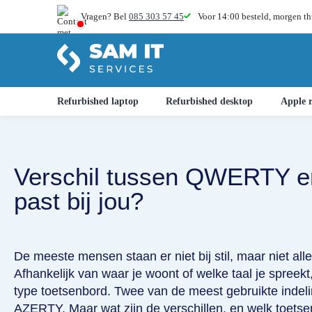
Vragen? Bel
085 303 57 45
Voor 14:00 besteld,
morgen th
Refurbished laptop
Refurbished desktop
Apple r
Verschil tussen QWERTY 
past bij jou?
De meeste mensen staan er niet bij stil, maar niet all
Afhankelijk van waar je woont of welke taal je spreek
type toetsenbord. Twee van de meest gebruikte inde
AZERTY. Maar wat zijn de verschillen, en welk toetsen