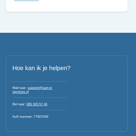
Hoe kan ik je helpen?
Mail naar:
support@sam-it-
services.nl
Bel naar:
085 303 57 45
KvK-nummer: 77807049